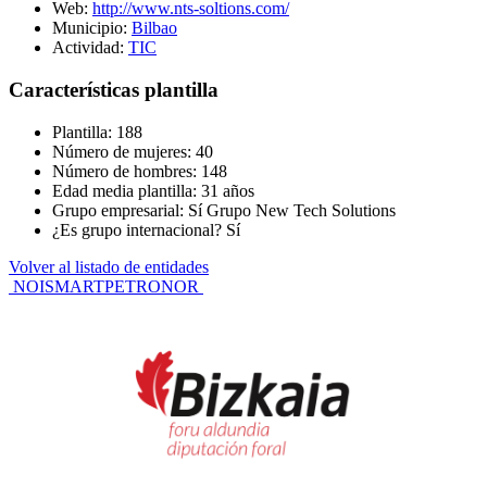
Web:
http://www.nts-soltions.com/
Municipio:
Bilbao
Actividad:
TIC
Características plantilla
Plantilla: 188
Número de mujeres: 40
Número de hombres: 148
Edad media plantilla: 31 años
Grupo empresarial: Sí Grupo New Tech Solutions
¿Es grupo internacional? Sí
Volver al listado de entidades
Navegación
NOISMART
PETRONOR
de
entradas