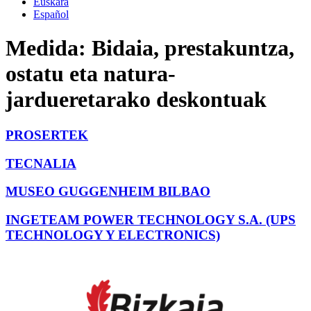
Euskara
Español
Medida:
Bidaia, prestakuntza,
ostatu eta natura-
jardueretarako deskontuak
PROSERTEK
TECNALIA
MUSEO GUGGENHEIM BILBAO
INGETEAM POWER TECHNOLOGY S.A. (UPS
TECHNOLOGY Y ELECTRONICS)