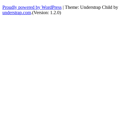
Proudly powered by WordPress
|
Theme: Understrap Child by
understrap.com
.(Version: 1.2.0)