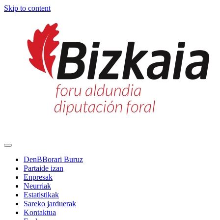
Skip to content
Main
Navigation
DenBBorari Buruz
Partaide izan
Enpresak
Neurriak
Estatistikak
Sareko jarduerak
Kontaktua