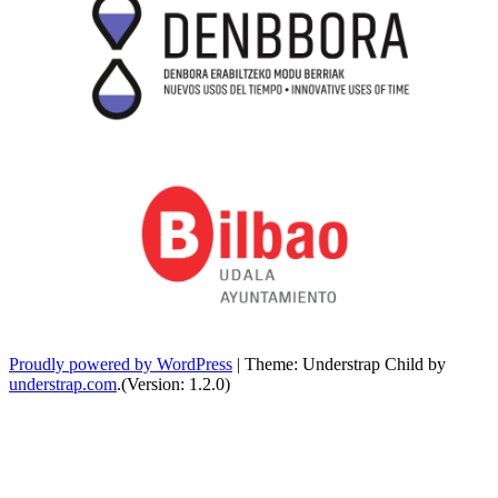
Proudly powered by WordPress
|
Theme: Understrap Child by
understrap.com
.(Version: 1.2.0)