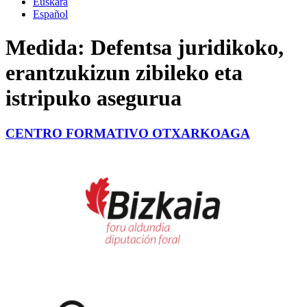
Euskara
Español
Medida:
Defentsa juridikoko,
erantzukizun zibileko eta
istripuko asegurua
CENTRO FORMATIVO OTXARKOAGA