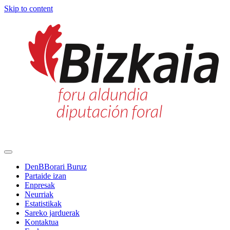
Skip to content
Main
Navigation
DenBBorari Buruz
Partaide izan
Enpresak
Neurriak
Estatistikak
Sareko jarduerak
Kontaktua