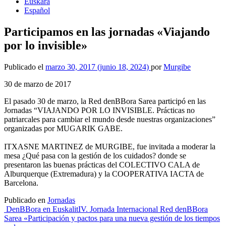
Euskara
Español
Participamos en las jornadas «Viajando
por lo invisible»
Publicado el
marzo 30, 2017
(junio 18, 2024)
por
Murgibe
30 de marzo de 2017
El pasado 30 de marzo, la Red denBBora Sarea participó en las
Jornadas “VIAJANDO POR LO INVISIBLE. Prácticas no
patriarcales para cambiar el mundo desde nuestras organizaciones”
organizadas por MUGARIK GABE.
ITXASNE MARTINEZ de MURGIBE, fue invitada a moderar la
mesa ¿Qué pasa con la gestión de los cuidados? donde se
presentaron las buenas prácticas del COLECTIVO CALA de
Alburquerque (Extremadura) y la COOPERATIVA IACTA de
Barcelona.
Publicado en
Jornadas
Navegación
DenBBora en Euskalit
IV. Jornada Internacional Red denBBora
Sarea «Participación y pactos para una nueva gestión de los tiempos
de