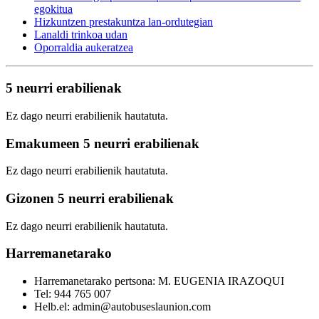
egokitua
Hizkuntzen prestakuntza lan-ordutegian
Lanaldi trinkoa udan
Oporraldia aukeratzea
5 neurri erabilienak
Ez dago neurri erabilienik hautatuta.
Emakumeen 5 neurri erabilienak
Ez dago neurri erabilienik hautatuta.
Gizonen 5 neurri erabilienak
Ez dago neurri erabilienik hautatuta.
Harremanetarako
Harremanetarako pertsona: M. EUGENIA IRAZOQUI
Tel: 944 765 007
Helb.el: admin@autobuseslaunion.com