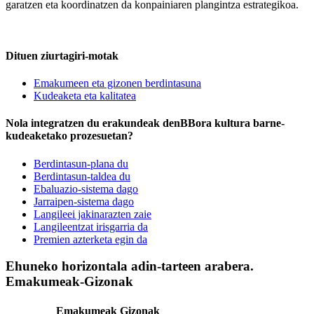
garatzen eta koordinatzen da konpainiaren plangintza estrategikoa.
Dituen ziurtagiri-motak
Emakumeen eta gizonen berdintasuna
Kudeaketa eta kalitatea
Nola integratzen du erakundeak denBBora kultura barne-
kudeaketako prozesuetan?
Berdintasun-plana du
Berdintasun-taldea du
Ebaluazio-sistema dago
Jarraipen-sistema dago
Langileei jakinarazten zaie
Langileentzat irisgarria da
Premien azterketa egin da
Ehuneko horizontala adin-tarteen arabera.
Emakumeak-Gizonak
Emakumeak
Gizonak