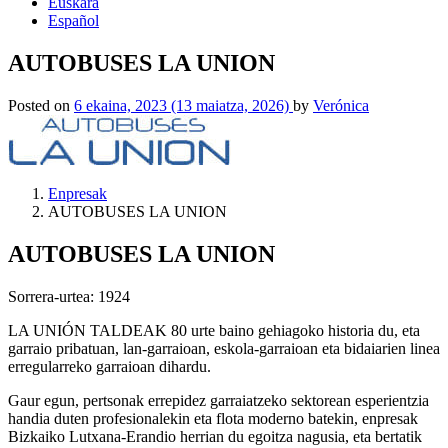
Euskara
Español
AUTOBUSES LA UNION
Posted on
6 ekaina, 2023
(13 maiatza, 2026)
by
Verónica
Enpresak
AUTOBUSES LA UNION
AUTOBUSES LA UNION
Sorrera-urtea: 1924
LA UNIÓN TALDEAK 80 urte baino gehiagoko historia du, eta
garraio pribatuan, lan-garraioan, eskola-garraioan eta bidaiarien linea
erregularreko garraioan dihardu.
Gaur egun, pertsonak errepidez garraiatzeko sektorean esperientzia
handia duten profesionalekin eta flota moderno batekin, enpresak
Bizkaiko Lutxana-Erandio herrian du egoitza nagusia, eta bertatik