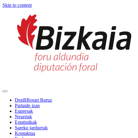
Skip to content
Main
Navigation
DenBBorari Buruz
Partaide izan
Enpresak
Neurriak
Estatistikak
Sareko jarduerak
Kontaktua