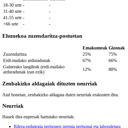
18-30 urte
-
-
31-40 urte
-
-
41-55 urte
-
-
+66 urte
-
-
Ehunekoa zuzendaritza-postuetan
Emakumeak
Gizonak
Zuzendaritza
25%
75%
Erdi-mailako arduradunak
67%
66%
Gainerako langileak (erdi-mailako
12%
88%
arduradunak izan ezik)
Zenbakizko aldagaiak dituzten neurriak
Atal honetan, zenbakizko aldagaia duten neurriak erakusten dira.
Neurriak
Hauek dira enpresak hartutako neurriak:
Bilera-ordutegia pertsonen premia pertsonal eta laboraletara