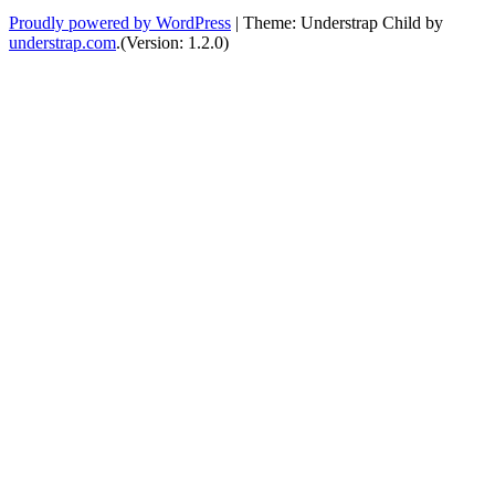
Proudly powered by WordPress
|
Theme: Understrap Child by
understrap.com
.(Version: 1.2.0)