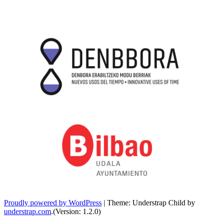
Proudly powered by WordPress
|
Theme: Understrap Child by
understrap.com
.(Version: 1.2.0)