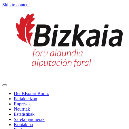
Skip to content
Main
Navigation
DenBBorari Buruz
Partaide izan
Enpresak
Neurriak
Estatistikak
Sareko jarduerak
Kontaktua