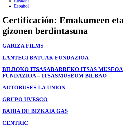
Euskara
Español
Certificación:
Emakumeen eta
gizonen berdintasuna
GARIZA FILMS
LANTEGI BATUAK FUNDAZIOA
BILBOKO ITSASADARREKO ITSAS MUSEOA
FUNDAZIOA – ITSASMUSEUM BILBAO
AUTOBUSES LA UNION
GRUPO UVESCO
BAHIA DE BIZKAIA GAS
CENTRIC