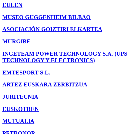
EULEN
MUSEO GUGGENHEIM BILBAO
ASOCIACIÓN GOIZTIRI ELKARTEA
MURGIBE
INGETEAM POWER TECHNOLOGY S.A. (UPS
TECHNOLOGY Y ELECTRONICS)
EMTESPORT S.L.
ARTEZ EUSKARA ZERBITZUA
JURITECNIA
EUSKOTREN
MUTUALIA
PETRONOR