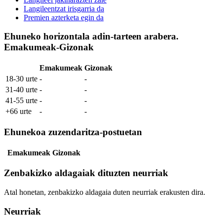
Langileentzat irisgarria da
Premien azterketa egin da
Ehuneko horizontala adin-tarteen arabera.
Emakumeak-Gizonak
Emakumeak
Gizonak
18-30 urte
-
-
31-40 urte
-
-
41-55 urte
-
-
+66 urte
-
-
Ehunekoa zuzendaritza-postuetan
Emakumeak
Gizonak
Zenbakizko aldagaiak dituzten neurriak
Atal honetan, zenbakizko aldagaia duten neurriak erakusten dira.
Neurriak