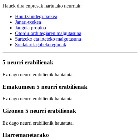
Hauek dira enpresak hartutako neurriak:
Haurtzaindegi-txekea
Janari-txekea
Jangela propioa
Otordu-ordutegiaren malgutasuna
Sartzeko eta irteteko malgutasuna
Soldatarik gabeko egunak
5 neurri erabilienak
Ez dago neurri erabilienik hautatuta.
Emakumeen 5 neurri erabilienak
Ez dago neurri erabilienik hautatuta.
Gizonen 5 neurri erabilienak
Ez dago neurri erabilienik hautatuta.
Harremanetarako