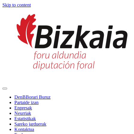
Skip to content
Main
Navigation
DenBBorari Buruz
Partaide izan
Enpresak
Neurriak
Estatistikak
Sareko jarduerak
Kontaktua