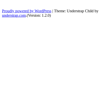
Proudly powered by WordPress
|
Theme: Understrap Child by
understrap.com
.(Version: 1.2.0)