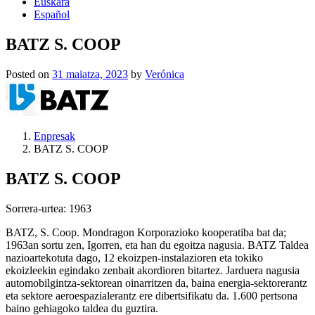
Euskara
Español
BATZ S. COOP
Posted on
31 maiatza, 2023
by
Verónica
Enpresak
BATZ S. COOP
BATZ S. COOP
Sorrera-urtea: 1963
BATZ, S. Coop. Mondragon Korporazioko kooperatiba bat da;
1963an sortu zen, Igorren, eta han du egoitza nagusia. BATZ Taldea
nazioartekotuta dago, 12 ekoizpen-instalazioren eta tokiko
ekoizleekin egindako zenbait akordioren bitartez. Jarduera nagusia
automobilgintza-sektorean oinarritzen da, baina energia-sektorerantz
eta sektore aeroespazialerantz ere dibertsifikatu da. 1.600 pertsona
baino gehiagoko taldea du guztira.