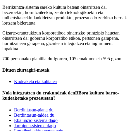
Berrikuntza-sistema sareko kultura batean oinarritzen da,
bezeroekin, hornitzaileekin, zentro teknologikoekin eta
unibertsitateekin lankidetzan produktu, prozesu edo zerbitzu berriak
lortzera bideratuta.
Gizarte-erantzukizun korporatiboa oinarrizko printzipio hauetan
oinarritzen da: gobernu korporatibo etikoa, pertsonen garapena,
hornitzaileen garapena, gizartean integratzea eta ingurumen-
inpaktua.
700 pertsonako plantilla du Igorren, 105 emakume eta 595 gizon.
Dituen ziurtagiri-motak
Kudeaketa eta kalitatea
Nola integratzen du erakundeak denBBora kultura barne-
kudeaketako prozesuetan?
Berdintasun-plana du
Berdintasun-taldea du
Ebaluazio-sistema dago
Jarraipen-sistema dago
Langileei jakinarazten zaie