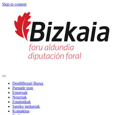
Skip to content
Main
Navigation
DenBBorari Buruz
Partaide izan
Enpresak
Neurriak
Estatistikak
Sareko jarduerak
Kontaktua