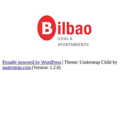
Proudly powered by WordPress
|
Theme: Understrap Child by
understrap.com
.(Version: 1.2.0)