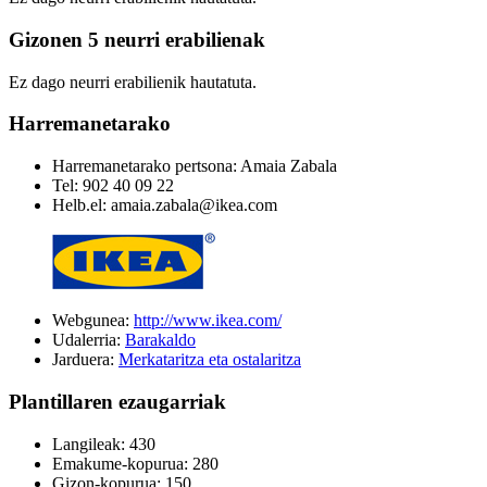
Gizonen 5 neurri erabilienak
Ez dago neurri erabilienik hautatuta.
Harremanetarako
Harremanetarako pertsona: Amaia Zabala
Tel: 902 40 09 22
Helb.el: amaia.zabala@ikea.com
Webgunea:
http://www.ikea.com/
Udalerria:
Barakaldo
Jarduera:
Merkataritza eta ostalaritza
Plantillaren ezaugarriak
Langileak: 430
Emakume-kopurua: 280
Gizon-kopurua: 150