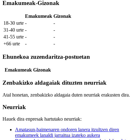
Emakumeak-Gizonak
Emakumeak
Gizonak
18-30 urte
-
-
31-40 urte
-
-
41-55 urte
-
-
+66 urte
-
-
Ehunekoa zuzendaritza-postuetan
Emakumeak
Gizonak
Zenbakizko aldagaiak dituzten neurriak
Atal honetan, zenbakizko aldagaia duten neurriak erakusten dira.
Neurriak
Hauek dira enpresak hartutako neurriak:
Amatasun-baimenaren ondoren lanera itzultzen diren
emakumeek lanaldi jarraitua izateko aukera