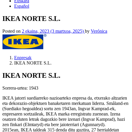
Euskara
Español
IKEA NORTE S.L.
Posted on
2 ekaina, 2023
(3 martxoa, 2025)
by
Verónica
Enpresak
IKEA NORTE S.L.
IKEA NORTE S.L.
Sorrera-urtea: 1943
IKEA jatorri suediarreko nazioarteko enpresa da, etxerako altzarien
eta dekorazio-objektuen banaketaren merkatuan liderra. Småland-en
(Suediako hegoaldea) sortu zen 1943an, Ingvar Kamprad-ek,
enpresaren sortzaileak, IKEA marka erregistratu zuenean. Izena
osatzen duten letrak dagozkio bere izenari (Ingvar Kamprad), hazi
zen finkari (Elmtaryd) eta bere jaioterriari (Agunnaryd).
2015ean, IKEA taldeak 315 denda ditu guztira, 27 herrialdetan