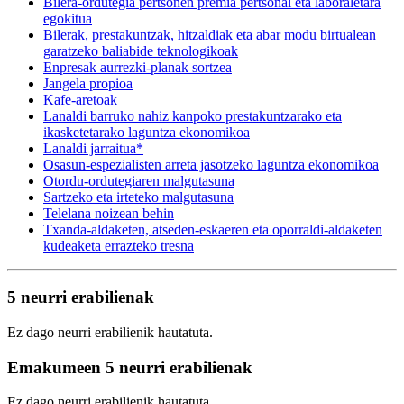
Bilera-ordutegia pertsonen premia pertsonal eta laboraletara
egokitua
Bilerak, prestakuntzak, hitzaldiak eta abar modu birtualean
garatzeko baliabide teknologikoak
Enpresak aurrezki-planak sortzea
Jangela propioa
Kafe-aretoak
Lanaldi barruko nahiz kanpoko prestakuntzarako eta
ikasketetarako laguntza ekonomikoa
Lanaldi jarraitua*
Osasun-espezialisten arreta jasotzeko laguntza ekonomikoa
Otordu-ordutegiaren malgutasuna
Sartzeko eta irteteko malgutasuna
Telelana noizean behin
Txanda-aldaketen, atseden-eskaeren eta oporraldi-aldaketen
kudeaketa errazteko tresna
5 neurri erabilienak
Ez dago neurri erabilienik hautatuta.
Emakumeen 5 neurri erabilienak
Ez dago neurri erabilienik hautatuta.