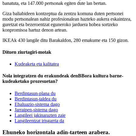
banatuta, eta 147.000 pertsonak egiten dute lan bertan.
Giza baliabideen kontzeptua da zentzu komuna duten pertsonei
modu pertsonalean nahiz profesionalean hazteko aukera eskaintzea,
guretzat eta bezeroentzat eguneroko jarduera hobea sortzeko
konpromisoa hartuz denon artean.
IKEAk 430 langile ditu Barakaldon, 280 emakume eta 150 gizon.
Dituen ziurtagiri-motak
Kudeaketa eta kalitatea
Nola integratzen du erakundeak denBBora kultura barne-
kudeaketako prozesuetan?
Berdintasun-plana du
Berdintasun-taldea du
Ebaluazio-sistema dago
Jarraipen-sistema dago
Langileei jakinarazten zaie
Langileentzat irisgarria da
Ehuneko horizontala adin-tarteen arabera.