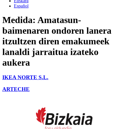
Euskara
Español
Medida:
Amatasun-
baimenaren ondoren lanera
itzultzen diren emakumeek
lanaldi jarraitua izateko
aukera
IKEA NORTE S.L.
ARTECHE