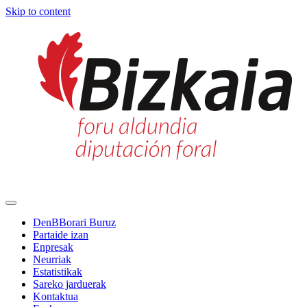
Skip to content
Main
Navigation
DenBBorari Buruz
Partaide izan
Enpresak
Neurriak
Estatistikak
Sareko jarduerak
Kontaktua