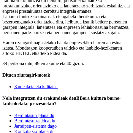
iraunkorra bihurtzea du helburu, pertsonei kalitatezko
prestakuntzako, orientazioko eta laneratzeko zerbitzuak eskainiz, eta
enpresei prestakuntza-zerbitzu integrala emanez.
Lanaren funtsezko oinarriak etengabeko berrikuntza eta
bezeroenganako orientazioa dira, helburua izanik betiere pertsonen
garapen integrala, laneratzea eta enpresen lehiakortasuna bermatzea,
pertsonen parte-hartzea eta pertsonen garapena sustatzeaz gain.
Haren ezaugarri nagusietako bat da enpresekiko harreman estua
izatea. Mondragon kooperatiben taldeko eta lanbide-heziketaren
arloko HETEL elkarteko kidea da.
89 pertsona ditu, 49 emakume eta 40 gizon.
Dituen ziurtagiri-motak
Kudeaketa eta kalitatea
Nola integratzen du erakundeak denBBora kultura barne-
kudeaketako prozesuetan?
Berdintasun-plana du
Berdintasun-taldea du
Jarraipen-sistema dago
Kontziliazio-plana du