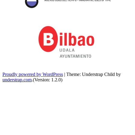
Proudly powered by WordPress
|
Theme: Understrap Child by
understrap.com
.(Version: 1.2.0)