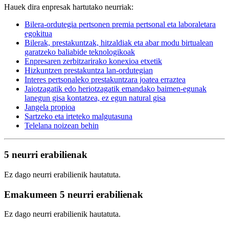
Hauek dira enpresak hartutako neurriak:
Bilera-ordutegia pertsonen premia pertsonal eta laboraletara
egokitua
Bilerak, prestakuntzak, hitzaldiak eta abar modu birtualean
garatzeko baliabide teknologikoak
Enpresaren zerbitzarirako konexioa etxetik
Hizkuntzen prestakuntza lan-ordutegian
Interes pertsonaleko prestakuntzara joatea erraztea
Jaiotzagatik edo heriotzagatik emandako baimen-egunak
lanegun gisa kontatzea, ez egun natural gisa
Jangela propioa
Sartzeko eta irteteko malgutasuna
Telelana noizean behin
5 neurri erabilienak
Ez dago neurri erabilienik hautatuta.
Emakumeen 5 neurri erabilienak
Ez dago neurri erabilienik hautatuta.