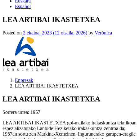
Euskara
Español
LEA ARTIBAI IKASTETXEA
Posted on
2 ekaina, 2023
(12 otsaila, 2026)
by
Verónica
Enpresak
LEA ARTIBAI IKASTETXEA
LEA ARTIBAI IKASTETXEA
Sorrera-urtea: 1957
LEA ARTIBAI IKASTETXEA goi-mailako irakaskuntza teknikoan
espezializatutako Lanbide Heziketako irakaskuntza-zentroa da;
1957an sortu zen Markina-Xemeinen. Ingurunerako garapen-eragile