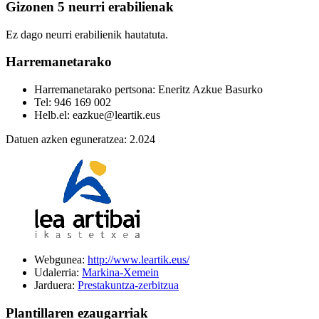
Gizonen 5 neurri erabilienak
Ez dago neurri erabilienik hautatuta.
Harremanetarako
Harremanetarako pertsona: Eneritz Azkue Basurko
Tel: 946 169 002
Helb.el: eazkue@leartik.eus
Datuen azken eguneratzea: 2.024
Webgunea:
http://www.leartik.eus/
Udalerria:
Markina-Xemein
Jarduera:
Prestakuntza-zerbitzua
Plantillaren ezaugarriak