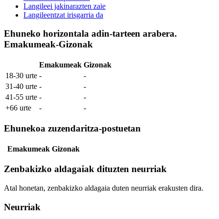
Langileei jakinarazten zaie
Langileentzat irisgarria da
Ehuneko horizontala adin-tarteen arabera.
Emakumeak-Gizonak
Emakumeak
Gizonak
18-30 urte
-
-
31-40 urte
-
-
41-55 urte
-
-
+66 urte
-
-
Ehunekoa zuzendaritza-postuetan
Emakumeak
Gizonak
Zenbakizko aldagaiak dituzten neurriak
Atal honetan, zenbakizko aldagaia duten neurriak erakusten dira.
Neurriak