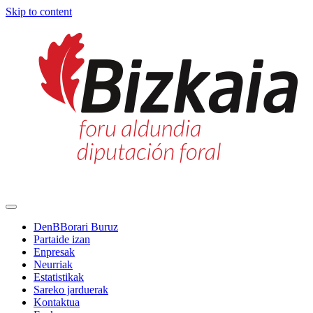
Skip to content
Main
Navigation
DenBBorari Buruz
Partaide izan
Enpresak
Neurriak
Estatistikak
Sareko jarduerak
Kontaktua