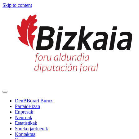
Skip to content
Main
Navigation
DenBBorari Buruz
Partaide izan
Enpresak
Neurriak
Estatistikak
Sareko jarduerak
Kontaktua