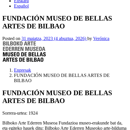
Euskara
Español
FUNDACIÓN MUSEO DE BELLAS
ARTES DE BILBAO
Posted on
31 maiatza, 2023
(4 abuztua, 2026)
by
Verónica
Enpresak
FUNDACIÓN MUSEO DE BELLAS ARTES DE
BILBAO
FUNDACIÓN MUSEO DE BELLAS
ARTES DE BILBAO
Sorrera-urtea: 1924
Bilboko Arte Ederren Museoa Fundazioa museo-erakunde bat da,
eta egiteko hauek ditu: Bilboko Arte Ederren Museoko arte-bilduma