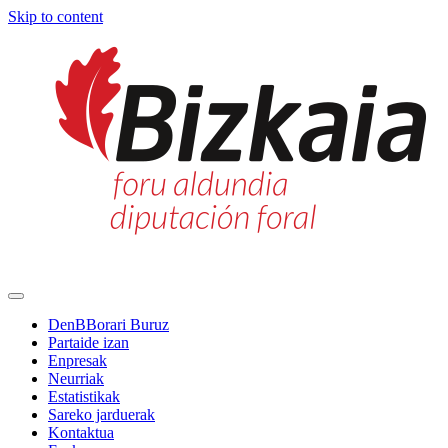
Skip to content
Main
Navigation
DenBBorari Buruz
Partaide izan
Enpresak
Neurriak
Estatistikak
Sareko jarduerak
Kontaktua