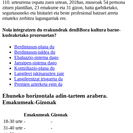
110. urteurrena ospatu zuen urtean, 2018an, museoak 54 pertsona
zituen plantillan, 23 emakume eta 31 gizon, baita garbiketako,
segurtasuneko eta bisitariei eta beste profesional batzuei arreta
emateko zerbitzu lagungarriak ere.
Nola integratzen du erakundeak denBBora kultura barne-
kudeaketako prozesuetan?
Berdintasun-plana du
Berdintasun-taldea du
Ebaluazio-sistema dago
Jarraipen-sistema dago
Kontziliazio-plana du
Langileei jakinarazten zaie
Langileentzat irisgarria da
Premien azterketa egin da
Ehuneko horizontala adin-tarteen arabera.
Emakumeak-Gizonak
Emakumeak
Gizonak
18-30 urte
-
-
31-40 urte
-
-