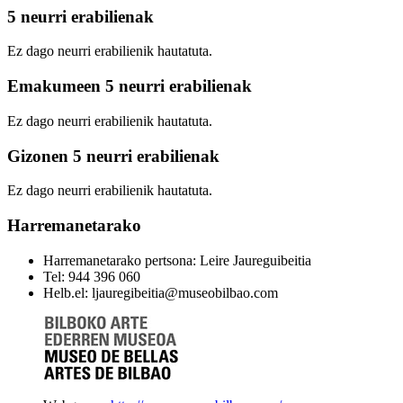
5 neurri erabilienak
Ez dago neurri erabilienik hautatuta.
Emakumeen 5 neurri erabilienak
Ez dago neurri erabilienik hautatuta.
Gizonen 5 neurri erabilienak
Ez dago neurri erabilienik hautatuta.
Harremanetarako
Harremanetarako pertsona: Leire Jaureguibeitia
Tel: 944 396 060
Helb.el: ljauregibeitia@museobilbao.com