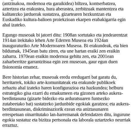
(antzinakoa, modernoa eta garaikidea) biltzea, kontserbatzea,
aztertzea eta erakustea, hura aberastea, zerbitzuak mantentzea eta
kalitatezko jarduerak sustatzea, gizartearen hezkuntzan eta
Euskadiko kultura-balioen proiekzioan ekarpen erabakigarria egin
ahal izateko.
Egungo museoak bi jatorri ditu: 1908an sortutako eta jendearentzat
1914an irekitako lehen Arte Ederren Museoa eta 1924an
inauguraturiko Arte Modernoaren Museoa. Bi erakundeak, eta bien
bildumak, 1945ean batu ziren, eta une hartan eraiki zen eraikin
zaharra. 1970ean eraikin modernoa gehitu zen, eta 2001ean
zaharberritze garrantzitsua egin zen museoan, gaur egun duen
fisionomia emanez.
Bere historian zehar, museoak eredu eredugarri bat garatu du,
herritarrek, tokiko arte-komunitateak eta erakunde publikoek
zehaztu ahal izateko haren konfigurazioa eta hazkundea; helburu
estrategiko gisa ezarri du emakumeen eta gizonen arteko aukera-
berdintasuna (gizarte bidezko eta arduratsuaren funtsezko
zutabeetako bat) sustatzeko jardunbide egokiak garatzea; eta aukera-
berdintasunean, diskriminaziorik ezean eta aniztasunaren
errespetuan oinarritutako lan-harremanak defendatzen ditu, ingurune
egokia sustatuz eta bizitza pertsonala eta laborala uztartzeko neurriak
erraztuz.