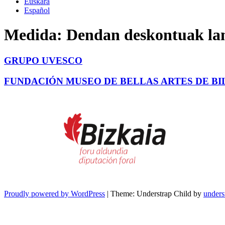
Euskara
Español
Medida:
Dendan deskontuak lan
GRUPO UVESCO
FUNDACIÓN MUSEO DE BELLAS ARTES DE B
Proudly powered by WordPress
|
Theme: Understrap Child by
unders