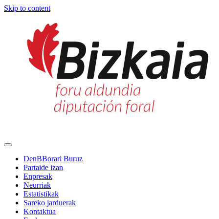
Skip to content
Main
Navigation
DenBBorari Buruz
Partaide izan
Enpresak
Neurriak
Estatistikak
Sareko jarduerak
Kontaktua