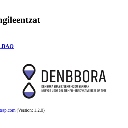
gileentzat
ILBAO
trap.com
.(Version: 1.2.0)