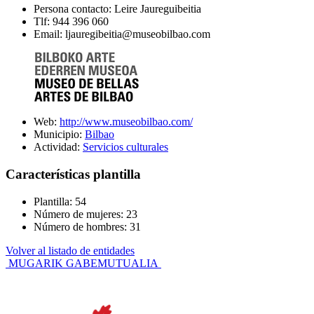
Persona contacto: Leire Jaureguibeitia
Tlf: 944 396 060
Email: ljauregibeitia@museobilbao.com
Web:
http://www.museobilbao.com/
Municipio:
Bilbao
Actividad:
Servicios culturales
Características plantilla
Plantilla: 54
Número de mujeres: 23
Número de hombres: 31
Volver al listado de entidades
Navegación
MUGARIK GABE
MUTUALIA
de
entradas