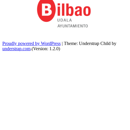
Proudly powered by WordPress
|
Theme: Understrap Child by
understrap.com
.(Version: 1.2.0)