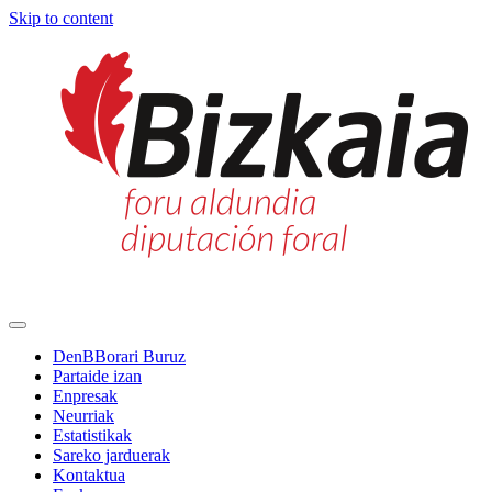
Skip to content
Main
Navigation
DenBBorari Buruz
Partaide izan
Enpresak
Neurriak
Estatistikak
Sareko jarduerak
Kontaktua