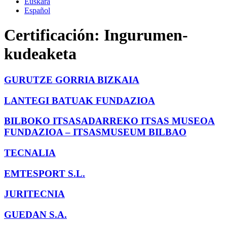
Euskara
Español
Certificación:
Ingurumen-
kudeaketa
GURUTZE GORRIA BIZKAIA
LANTEGI BATUAK FUNDAZIOA
BILBOKO ITSASADARREKO ITSAS MUSEOA
FUNDAZIOA – ITSASMUSEUM BILBAO
TECNALIA
EMTESPORT S.L.
JURITECNIA
GUEDAN S.A.