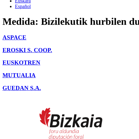
Euskara
Español
Medida:
Bizilekutik hurbilen d
ASPACE
EROSKI S. COOP.
EUSKOTREN
MUTUALIA
GUEDAN S.A.