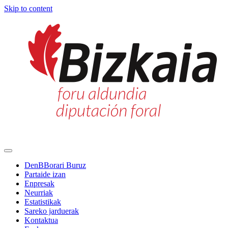
Skip to content
Main
Navigation
DenBBorari Buruz
Partaide izan
Enpresak
Neurriak
Estatistikak
Sareko jarduerak
Kontaktua