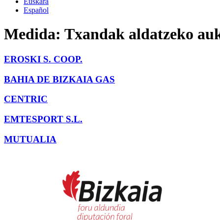
Euskara
Español
Medida:
Txandak aldatzeko au
EROSKI S. COOP.
BAHIA DE BIZKAIA GAS
CENTRIC
EMTESPORT S.L.
MUTUALIA