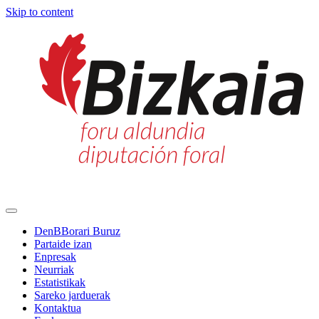
Skip to content
Main
Navigation
DenBBorari Buruz
Partaide izan
Enpresak
Neurriak
Estatistikak
Sareko jarduerak
Kontaktua