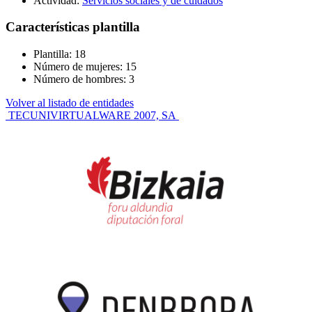
Actividad:
Servicios sociales y de cuidados
Características plantilla
Plantilla: 18
Número de mujeres: 15
Número de hombres: 3
Volver al listado de entidades
Navegación
TECUNI
VIRTUALWARE 2007, SA
de
entradas