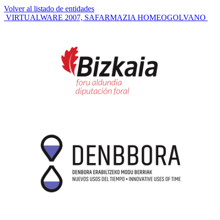
Volver al listado de entidades
Navegación
VIRTUALWARE 2007, SA
FARMAZIA HOMEOGOLVANO
de
entradas