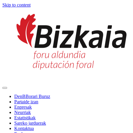
Skip to content
Main
Navigation
DenBBorari Buruz
Partaide izan
Enpresak
Neurriak
Estatistikak
Sareko jarduerak
Kontaktua