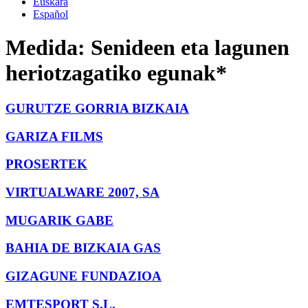
Euskara
Español
Medida:
Senideen eta lagunen
heriotzagatiko egunak*
GURUTZE GORRIA BIZKAIA
GARIZA FILMS
PROSERTEK
VIRTUALWARE 2007, SA
MUGARIK GABE
BAHIA DE BIZKAIA GAS
GIZAGUNE FUNDAZIOA
EMTESPORT S.L.