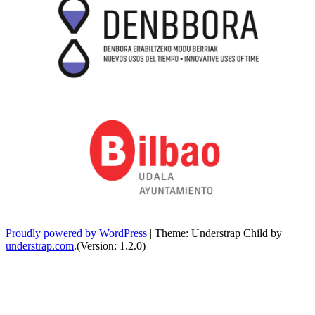
Proudly powered by WordPress
|
Theme: Understrap Child by
understrap.com
.(Version: 1.2.0)