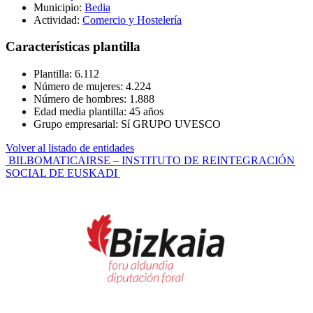
Municipio:
Bedia
Actividad:
Comercio y Hostelería
Características plantilla
Plantilla: 6.112
Número de mujeres: 4.224
Número de hombres: 1.888
Edad media plantilla: 45 años
Grupo empresarial: Sí GRUPO UVESCO
Volver al listado de entidades
Navegación
BILBOMATICA
IRSE – INSTITUTO DE REINTEGRACIÓN
SOCIAL DE EUSKADI
de
entradas