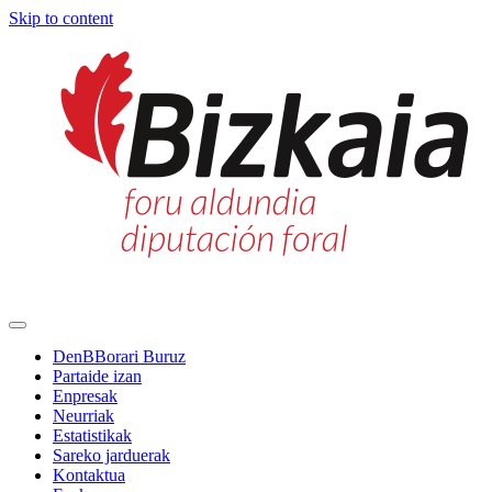
Skip to content
Main
Navigation
DenBBorari Buruz
Partaide izan
Enpresak
Neurriak
Estatistikak
Sareko jarduerak
Kontaktua